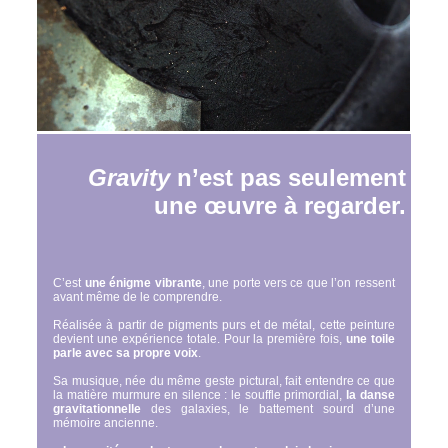
Gravity
n’est pas seulement
une œuvre à regarder.
C’est
une énigme vibrante
, une porte vers ce que l’on ressent
avant même de le comprendre.
Réalisée à partir de pigments purs et de métal, cette peinture
devient une expérience totale. Pour la première fois,
une toile
parle avec sa propre voix
.
Sa musique, née du même geste pictural, fait entendre ce que
la matière murmure en silence : le souffle primordial,
la danse
gravitationnelle
des galaxies, le battement sourd d’une
mémoire ancienne.