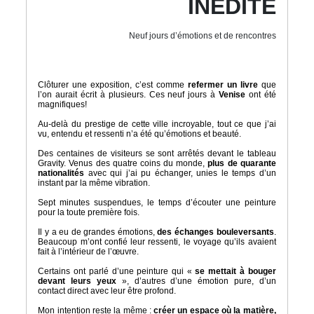
INÉDITE
Neuf jours d’émotions et de rencontres
Clôturer une exposition, c’est comme
refermer
un livre
que
l’on aurait écrit à plusieurs. Ces neuf jours à
Venise
ont été
magnifiques!
Au-delà du prestige de cette ville incroyable, tout ce que j’ai
vu, entendu et ressenti n’a été qu’émotions et beauté.
Des centaines de visiteurs se sont arrêtés devant le tableau
Gravity. Venus des quatre coins du monde,
plus de quarante
nationalités
avec qui j’ai pu échanger, unies le temps d’un
instant par la même vibration.
Sept minutes suspendues, le temps d’écouter une peinture
pour la toute première fois.
Il y a eu de grandes émotions,
des échanges bouleversants
.
Beaucoup m’ont confié leur ressenti, le voyage qu’ils avaient
fait à l’intérieur de l’œuvre.
Certains ont parlé d’une peinture qui «
se mettait à bouger
devant leurs yeux
», d’autres d’une émotion pure, d’un
contact direct avec leur être profond.
Mon intention reste la même :
créer un espace où la matière,